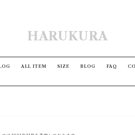
HARUKURA
LOG
ALL ITEM
SIZE
BLOG
FAQ
C