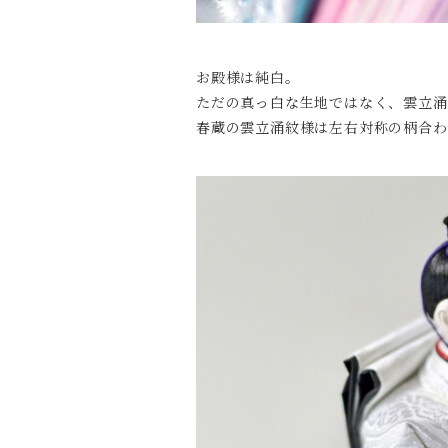
お殿様は純白。
ただの真っ白な生地ではなく、雲立涌
春蔵の雲立涌紋様は左右対称の柄合わ